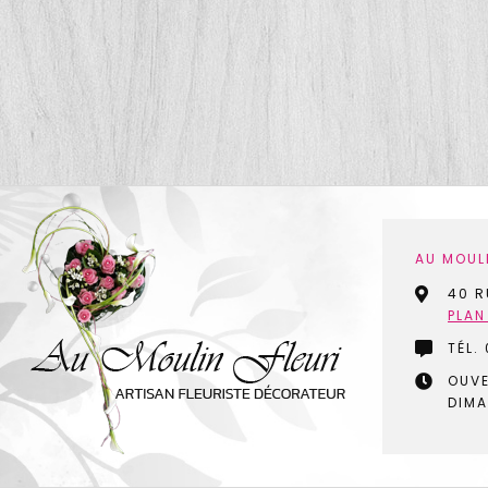
AU MOULI
40 R
PLAN
TÉL.
OUVE
DIMA