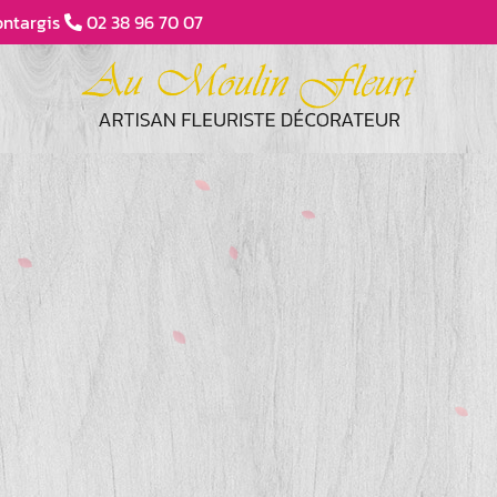
ntargis
02 38 96 70 07