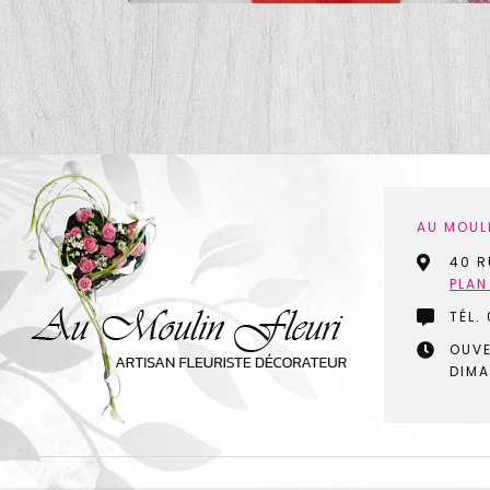
AU MOULI
40 R
PLAN
TÉL.
OUVE
DIMA