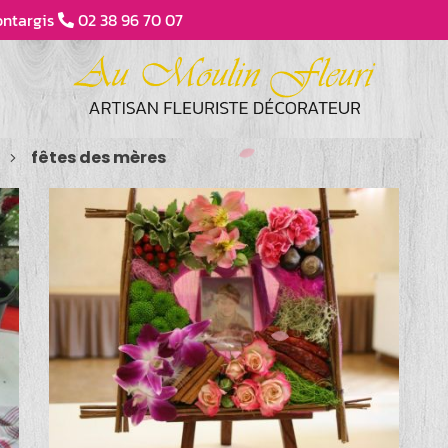
ntargis
02 38 96 70 07
fêtes des mères